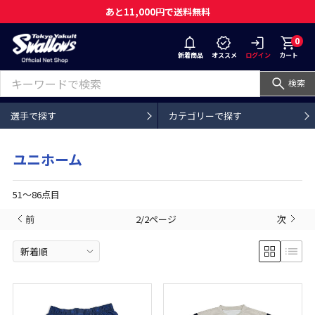
あと11,000円で送料無料
0
新着商品
オススメ
ログイン
カート
検索
選手で探す
カテゴリーで探す
ユニホーム
51〜86点目
前
2/2ページ
次