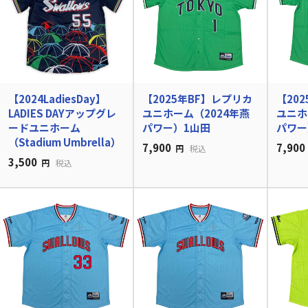
【2024LadiesDay】
【2025年BF】レプリカ
【20
LADIES DAYアップグレ
ユニホーム（2024年燕
ユニホ
ードユニホーム
パワー）1山田
パワー
（Stadium Umbrella）
7,900
7,900
円
税込
3,500
円
税込