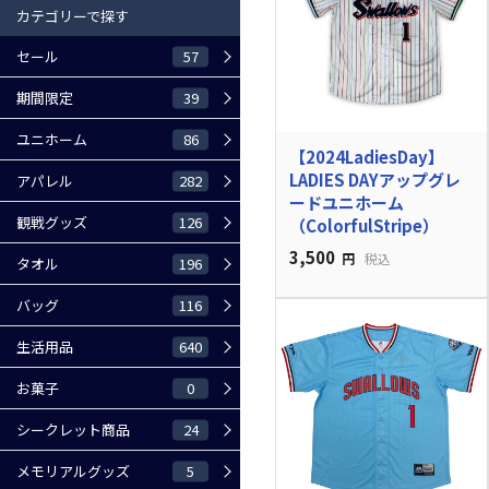
カテゴリーで探す
57
セール
39
期間限定
86
ユニホーム
【2024LadiesDay】
LADIES DAYアップグレ
282
アパレル
ードユニホーム
126
観戦グッズ
（ColorfulStripe）
3,500
円
税込
196
タオル
116
バッグ
640
生活用品
0
お菓子
24
シークレット商品
5
メモリアルグッズ