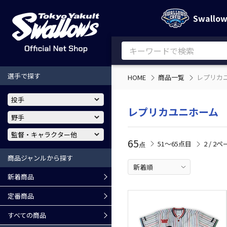
Swallo
選手で探す
HOME
商品一覧
レプリカ
レプリカユニホーム
65
51〜65点目
2 / 2
点
商品ジャンルから探す
新着商品
定番商品
すべての商品