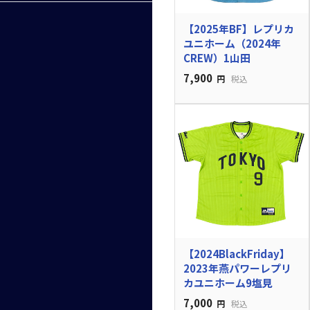
【2025年BF】レプリカ
ユニホーム（2024年
CREW）1山田
7,900
円
税込
【2024BlackFriday】
2023年燕パワーレプリ
カユニホーム9塩見
7,000
円
税込