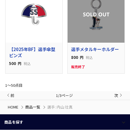
【2025年BF】選手傘型
選手メタルキーホルダー
ピンズ
800
円
税込
500
円
税込
販売終了
1〜50点目
前
1/3ページ
次
HOME
商品一覧
選手: 内山 壮真
商品を探す