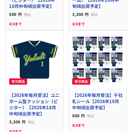
10月中旬頃出荷予定】
旬頃出荷予定】
500
3,300
円
税込
円
税込
8/8まで
8/8まで
【2026年毎月受注】ユニ
【2026年毎月受注】千社
ホーム型クッション（ビ
札シール【2026年10月
ジター）【2026年10月
中旬頃出荷予定】
中旬頃出荷予定】
800
円
税込
3,300
円
税込
8/8まで
8/8まで