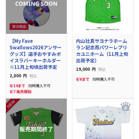
【My Fave
内山壮真サヨナラホーム
Swallows2026アンサー
ラン記念燕パワーレプリ
グッズ】選手おやすみボ
カユニホーム（11月上旬
イスラバーキーホルダー
出荷予定）
※11月上旬頃出荷予定
19,000
円
税込
2,800
円
税込
8/6まで
同時購入不可
8/14まで
同時購入不可
8/7 販売開始