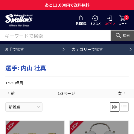
あと11,000円で送料無料
0
新着商品
オススメ
ログイン
カート
検索
選手で探す
カテゴリーで探す
選手: 内山 壮真
1〜50点目
前
1/3ページ
次