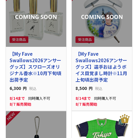
【My Fave
【My Fave
Swallows2026アンサー
Swallows2026アンサー
グッズ】スワローズオリ
グッズ】選手おはようボ
ジナル香水※10月下旬頃
イス目覚まし時計※11月
出荷予定
上旬頃出荷予定
6,300
8,500
円
税込
円
税込
8/14まで
同時購入不可
8/14まで
同時購入不可
8/7 販売開始
8/7 販売開始