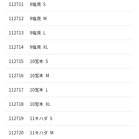
112711
9塩見 S
112712
9塩見 M
112713
9塩見 L
112714
9塩見 XL
112715
10宮本 S
112716
10宮本 M
112717
10宮本 L
112718
10宮本 XL
112719
11キハダ S
112720
11キハダ M