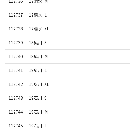
112736
17清水 M
112737
17清水 L
112738
17清水 XL
112739
18奥川 S
112740
18奥川 M
112741
18奥川 L
112742
18奥川 XL
112743
19石川 S
112744
19石川 M
112745
19石川 L