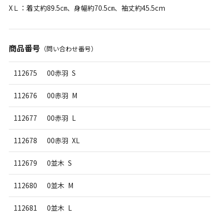
XＬ：着丈約89.5㎝、身幅約70.5㎝、袖丈約45.5cm
商品番号
（問い合わせ番号）
112675
00赤羽 S
112676
00赤羽 M
112677
00赤羽 L
112678
00赤羽 XL
112679
0並木 S
112680
0並木 M
112681
0並木 L