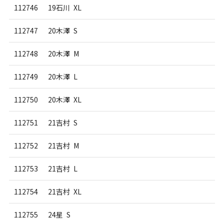
112746
19石川 XL
112747
20木澤 S
112748
20木澤 M
112749
20木澤 L
112750
20木澤 XL
112751
21吉村 S
112752
21吉村 M
112753
21吉村 L
112754
21吉村 XL
112755
24星 S