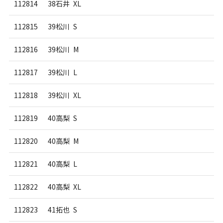
112814
38石井 XL
112815
39松川 S
112816
39松川 M
112817
39松川 L
112818
39松川 XL
112819
40高梨 S
112820
40高梨 M
112821
40高梨 L
112822
40高梨 XL
112823
41拓也 S