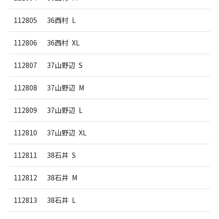
112805
36西村 L
112806
36西村 XL
112807
37山野辺 S
112808
37山野辺 M
112809
37山野辺 L
112810
37山野辺 XL
112811
38石井 S
112812
38石井 M
112813
38石井 L