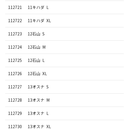
112721
11キハダ L
112722
11キハダ XL
112723
12石山 S
112724
12石山 M
112725
12石山 L
112726
12石山 XL
112727
13オスナ S
112728
13オスナ M
112729
13オスナ L
112730
13オスナ XL