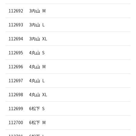
112692
3内山 M
112693
3内山 L
112694
3内山 XL
112695
4丸山 S
112696
4丸山 M
112697
4丸山 L
112698
4丸山 XL
112699
6松下 S
112700
6松下 M