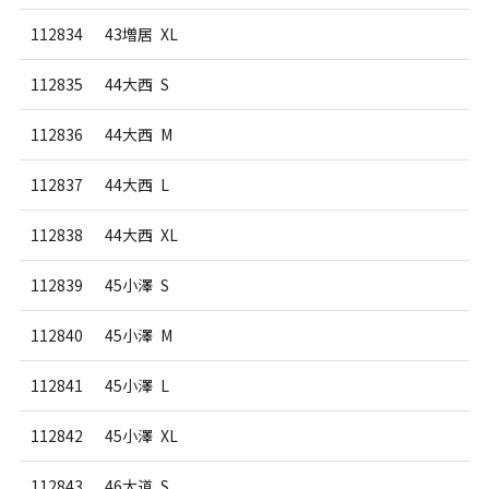
112834
43増居 XL
112835
44大西 S
112836
44大西 M
112837
44大西 L
112838
44大西 XL
112839
45小澤 S
112840
45小澤 M
112841
45小澤 L
112842
45小澤 XL
112843
46大道 S