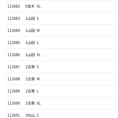
112682
0並木 XL
112683
1山田 S
112684
1山田 M
112685
1山田 L
112686
1山田 XL
112687
2古賀 S
112688
2古賀 M
112689
2古賀 L
112690
2古賀 XL
112691
3内山 S