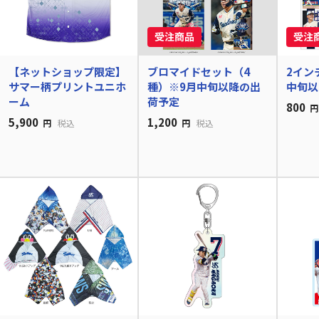
【ネットショップ限定】
ブロマイドセット（4
2イン
サマー柄プリントユニホ
種）※9月中旬以降の出
中旬以
ーム
荷予定
800
円
5,900
1,200
円
税込
円
税込