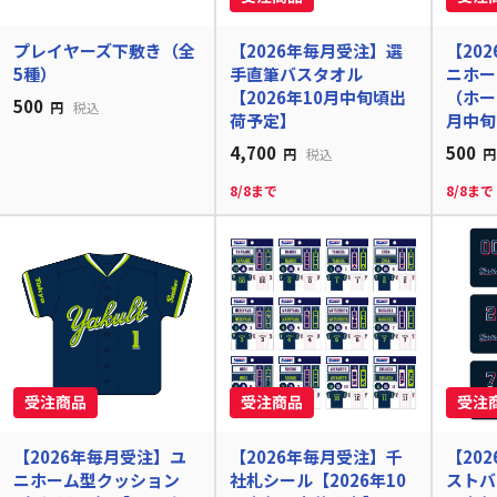
プレイヤーズ下敷き（全
【2026年毎月受注】選
【20
5種）
手直筆バスタオル
ニホー
【2026年10月中旬頃出
（ホー
500
円
税込
荷予定】
月中旬
4,700
500
円
税込
円
8/8まで
8/8まで
【2026年毎月受注】ユ
【2026年毎月受注】千
【20
ニホーム型クッション
社札シール【2026年10
ストバ