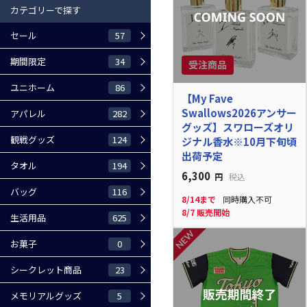
カテゴリーで探す
57
セール
34
期間限定
86
ユニホーム
【My Fave
Swallows2026アンサー
282
アパレル
グッズ】スワローズオリ
124
観戦グッズ
ジナル香水※10月下旬頃
出荷予定
194
タオル
6,300
円
税込
116
バッグ
8/14まで
同時購入不可
8/7 販売開始
625
生活用品
0
お菓子
23
シークレット商品
5
メモリアルグッズ