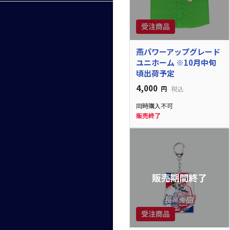
燕パワーアップグレード
ユニホーム ※10月中旬
頃出荷予定
4,000
円
税込
同時購入不可
販売終了