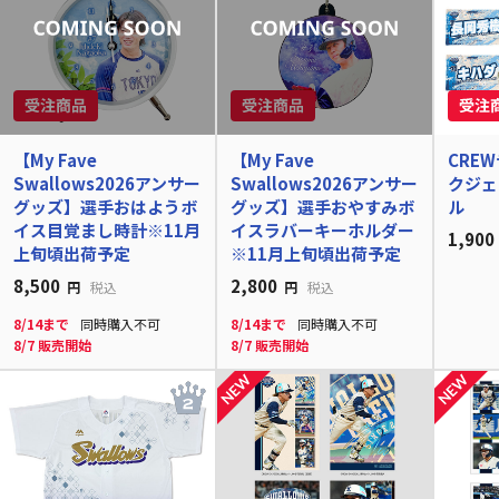
【My Fave
【My Fave
CRE
Swallows2026アンサー
Swallows2026アンサー
クジェ
グッズ】選手おはようボ
グッズ】選手おやすみボ
ル
イス目覚まし時計※11月
イスラバーキーホルダー
1,900
上旬頃出荷予定
※11月上旬頃出荷予定
8,500
2,800
円
税込
円
税込
8/14まで
同時購入不可
8/14まで
同時購入不可
8/7 販売開始
8/7 販売開始