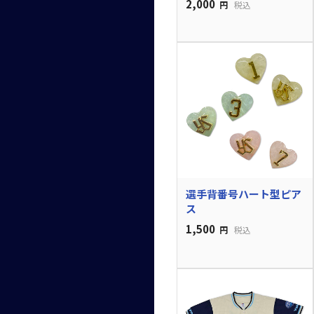
2,000
円
税込
選手背番号ハート型ピア
ス
1,500
円
税込