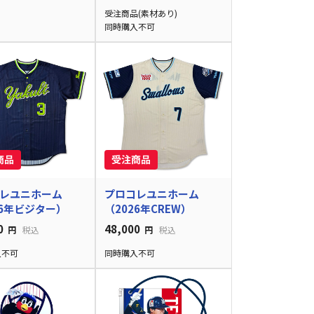
受注商品(素材あり)
同時購入不可
レユニホーム
プロコレユニホーム
26年ビジター）
（2026年CREW）
0
48,000
円
税込
円
税込
入不可
同時購入不可