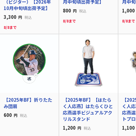
（ビジター）【2026年
月中旬頃出荷予定】
月中旬
10月中旬頃出荷予定】
800
1,000
円
税込
3,300
円
税込
8/8まで
8/8まで
8/8まで
【2025年BF】折りたた
【2025年BF】【はたら
【20
み団扇
く人応燕】はたらくひと
く人応
応燕選手ビジュアルアク
応燕選
600
円
税込
リルスタンド
トプロ
1,200
1,100
円
税込