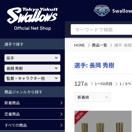
Swallo
選手で探す
HOME
商品一覧
選手: 長岡
選手: 長岡 秀樹
127
1〜50点目
1 / 3
点
商品ジャンルから探す
新着商品
定番商品
すべての商品