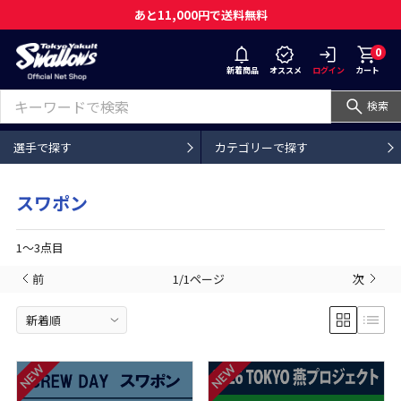
あと11,000円で送料無料
0
新着商品
オススメ
ログイン
カート
検索
選手で探す
カテゴリーで探す
スワポン
1〜3点目
前
1/1ページ
次