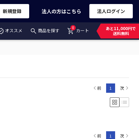
法人の方はこちら
新規登録
法人ログイン
0
あと11,000円で
オススメ
商品を探す
カート
送料無料
前
1
次
前
1
次