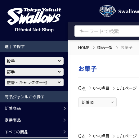
Swallo
選手で探す
HOME
商品一覧
お菓子
お菓子
0
0〜0点目
1 / 1ページ
点
商品ジャンルから探す
新着商品
定番商品
すべての商品
0
0〜0点目
1 / 1ページ
点