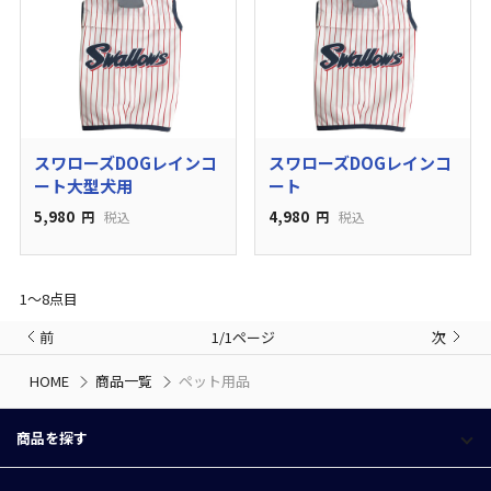
スワローズDOGレインコ
スワローズDOGレインコ
ート大型犬用
ート
5,980
4,980
円
税込
円
税込
1〜8点目
前
1/1ページ
次
HOME
商品一覧
ペット用品
商品を探す