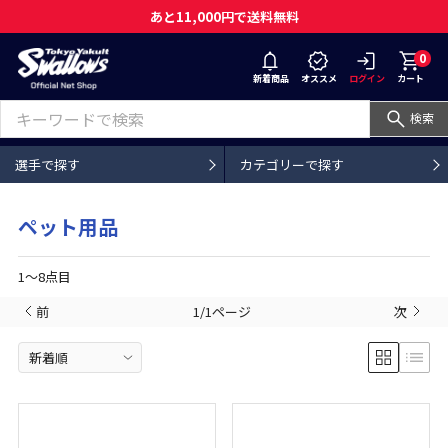
あと11,000円で送料無料
0
新着商品
オススメ
ログイン
カート
検索
選手で探す
カテゴリーで探す
ペット用品
1〜8点目
前
1/1ページ
次