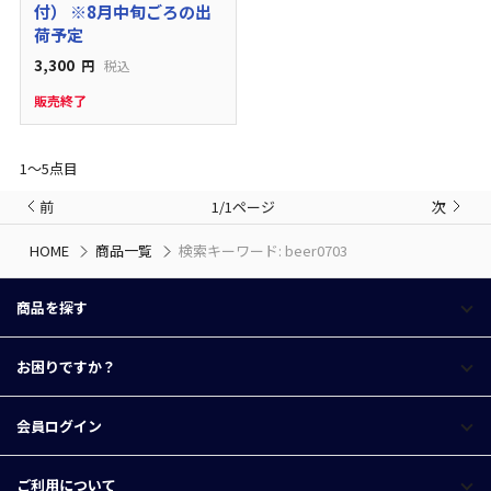
付） ※8月中旬ごろの出
荷予定
3,300
円
税込
販売終了
1〜5点目
前
1/1ページ
次
HOME
商品一覧
検索キーワード: beer0703
商品を探す
お困りですか？
会員ログイン
ご利用について