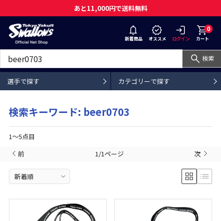
あと11,000円で送料無料
0
新着商品
オススメ
ログイン
カート
検索
選手で探す
カテゴリーで探す
検索キーワード: beer0703
1〜5点目
前
1/1ページ
次