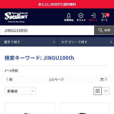
あと11,000円で送料無料
0
新着商品
オススメ
ログイン
カート
検索
選手で探す
カテゴリーで探す
検索キーワード: JINGU100th
1〜3点目
前
1/1ページ
次