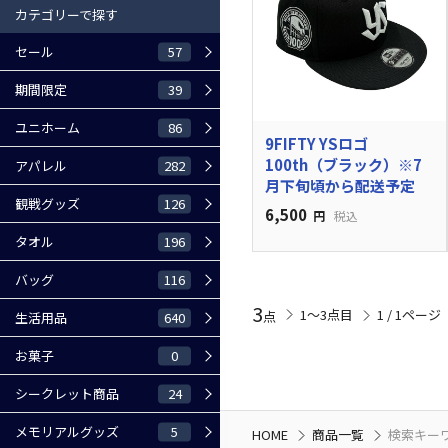
カテゴリーで探す
57
セール
39
期間限定
86
ユニホーム
9FIFTY YSロゴ
100th（ブラック）※7
282
アパレル
月下旬頃から配送予定
126
観戦グッズ
6,500
円
税込
196
タオル
116
バッグ
3
1〜3点目
1 / 1ページ
点
640
生活用品
0
お菓子
24
シークレット商品
5
メモリアルグッズ
HOME
商品一覧
検索キーワー