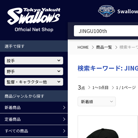
Swallo
選手で探す
HOME
商品一覧
検索キーワー
検索キーワード: JING
3
1〜3点目
1 / 1ページ
点
商品ジャンルから探す
新着商品
定番商品
すべての商品