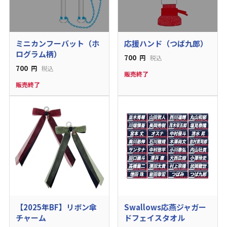
ミニカンフーバット（ホ
応援ハンド（つば九郎）
ログラム柄）
700
円
税込
700
円
税込
販売終了
販売終了
【2025年BF】リボン傘
Swallows応燕ジャガー
チャーム
ドフェイスタオル