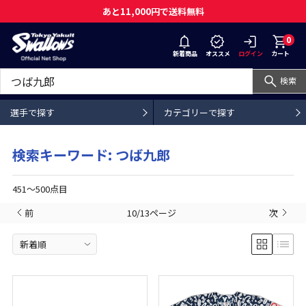
あと11,000円で送料無料
0
新着商品
オススメ
ログイン
カート
検索
選手で探す
カテゴリーで探す
検索キーワード: つば九郎
451〜500点目
前
10/13ページ
次