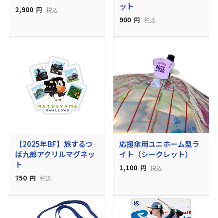
ット
2,900
円
税込
900
円
税込
【2025年BF】旅するつ
応援傘用ユニホーム型ラ
ば九郎アクリルマグネッ
イト（シークレット）
ト
1,100
円
税込
750
円
税込