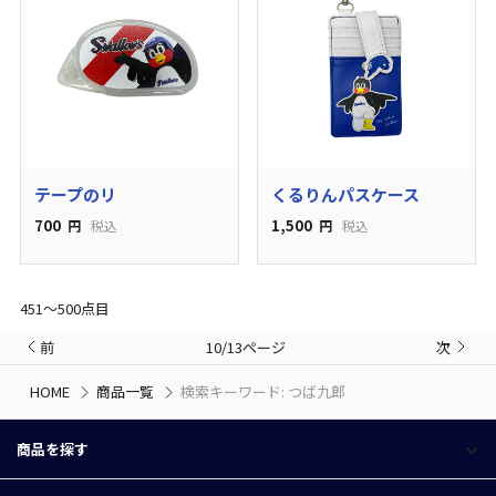
テープのリ
くるりんパスケース
700
1,500
円
税込
円
税込
451〜500点目
前
10/13ページ
次
HOME
商品一覧
検索キーワード: つば九郎
商品を探す