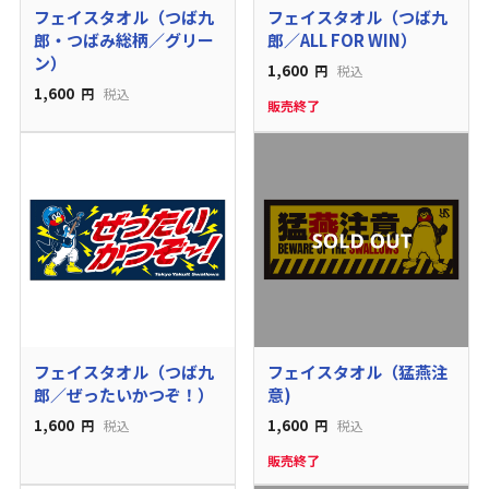
フェイスタオル（つば九
フェイスタオル（つば九
郎・つばみ総柄／グリー
郎／ALL FOR WIN）
ン）
1,600
円
税込
1,600
円
税込
販売終了
フェイスタオル（つば九
フェイスタオル（猛燕注
郎／ぜったいかつぞ！）
意)
1,600
1,600
円
税込
円
税込
販売終了