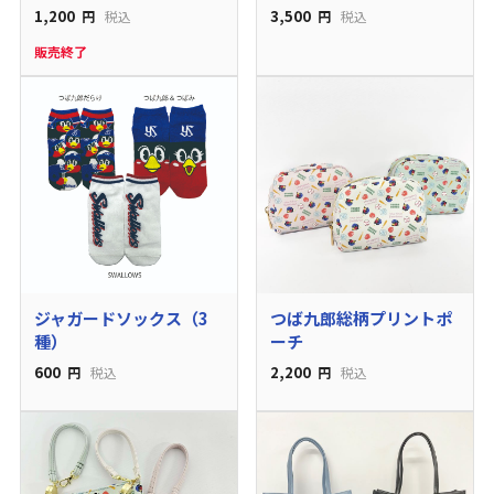
1,200
3,500
円
税込
円
税込
販売終了
ジャガードソックス（3
つば九郎総柄プリントポ
種）
ーチ
600
2,200
円
税込
円
税込