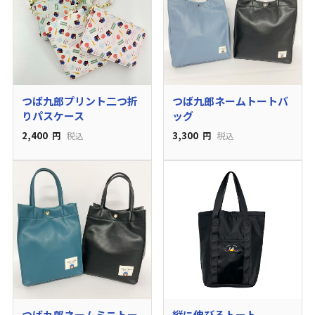
つば九郎プリント二つ折
つば九郎ネームトートバ
りパスケース
ッグ
2,400
3,300
円
税込
円
税込
つば九郎ネームミニトー
縦に伸びるトート