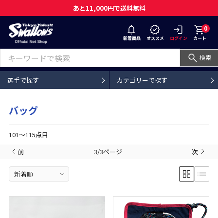
あと11,000円で送料無料
0
新着商品
オススメ
ログイン
カート
検索
選手で探す
カテゴリーで探す
バッグ
101〜115点目
前
3/3ページ
次