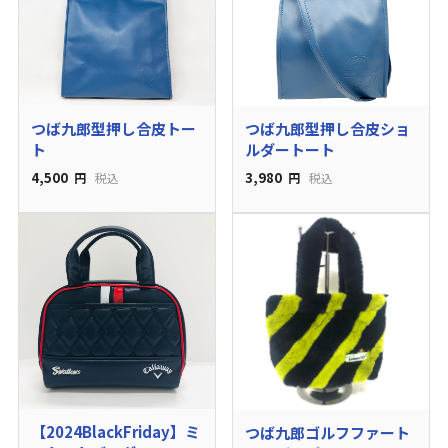
つば九郎型押し合皮トー
つば九郎型押し合皮ショ
ト
ルダートート
4,500
3,980
円
税込
円
税込
【2024BlackFriday】ミ
つば九郎ゴルフファート