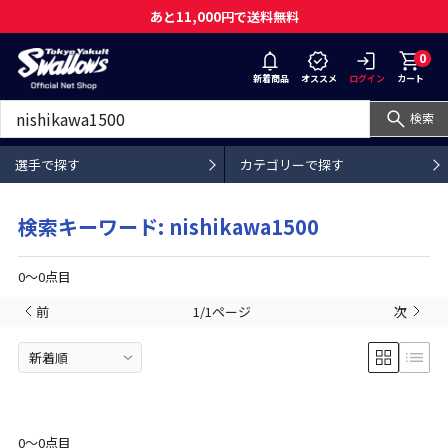
あと11,000円で送料無料
0
新着商品
オススメ
ログイン
カート
検索
選手で探す
カテゴリーで探す
検索キーワード: nishikawa1500
0〜0点目
前
1/1ページ
次
0〜0点目