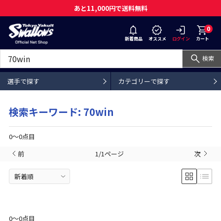
あと11,000円で送料無料
0
新着商品
オススメ
ログイン
カート
検索
選手で探す
カテゴリーで探す
検索キーワード: 70win
0〜0点目
前
1/1ページ
次
0〜0点目