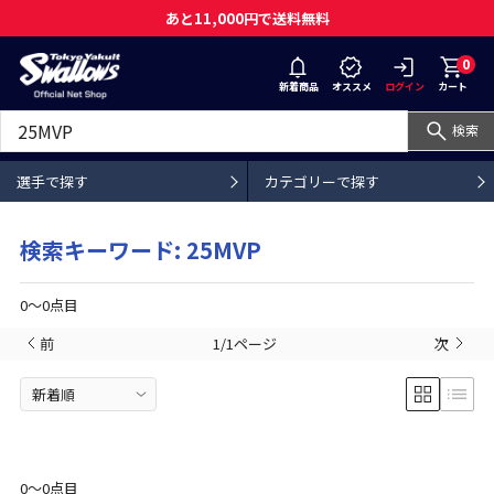
あと11,000円で送料無料
0
新着商品
オススメ
ログイン
カート
検索
選手で探す
カテゴリーで探す
検索キーワード: 25MVP
0〜0点目
前
1/1ページ
次
0〜0点目