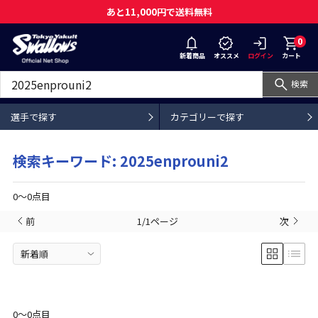
あと11,000円で送料無料
0
新着商品
オススメ
ログイン
カート
検索
選手で探す
カテゴリーで探す
検索キーワード: 2025enprouni2
0〜0点目
前
1/1ページ
次
0〜0点目