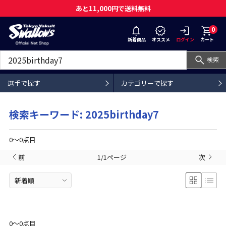
あと11,000円で送料無料
0
新着商品
オススメ
ログイン
カート
検索
選手で探す
カテゴリーで探す
検索キーワード: 2025birthday7
0〜0点目
前
1/1ページ
次
0〜0点目