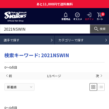
あと11,000円で送料無料
0
新着商品
オススメ
ログイン
カート
検索
選手で探す
カテゴリーで探す
検索キーワード: 2021NSWIN
0〜0点目
前
1/1ページ
次
0〜0点目