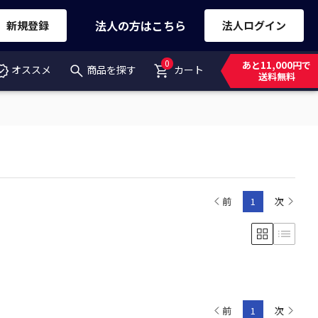
法人の方はこちら
新規登録
法人ログイン
0
あと11,000円で
オススメ
商品を探す
カート
送料無料
前
1
次
前
1
次