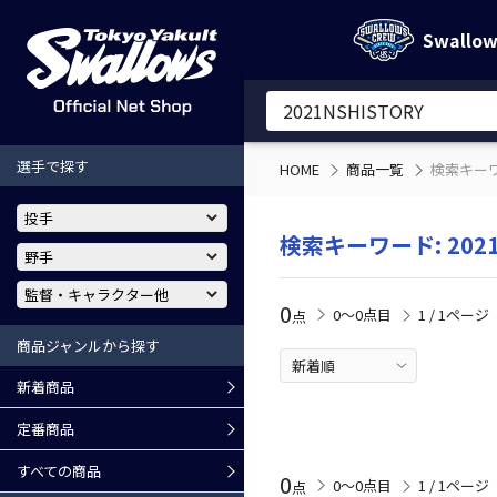
Swallo
選手で探す
HOME
商品一覧
検索キーワー
検索キーワード: 2021
0
0〜0点目
1 / 1ページ
点
商品ジャンルから探す
新着商品
定番商品
すべての商品
0
0〜0点目
1 / 1ページ
点