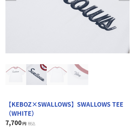
【KEBOZ×SWALLOWS】SWALLOWS TEE
（WHITE）
7,700
円
税込