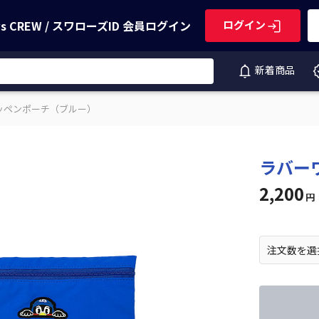
ws CREW / スワローズID
会員ログイン
ログイン
新着商品
ッペンポーチ（ブルー）
ラバー
2,200
円