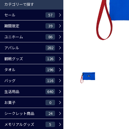
カテゴリーで探す
57
セール
39
期間限定
86
ユニホーム
282
アパレル
126
観戦グッズ
196
タオル
116
バッグ
640
生活用品
0
お菓子
24
シークレット商品
5
メモリアルグッズ