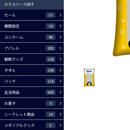
カテゴリーで探す
57
セール
39
期間限定
86
ユニホーム
282
アパレル
126
観戦グッズ
196
タオル
116
バッグ
640
生活用品
0
お菓子
24
シークレット商品
5
メモリアルグッズ