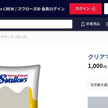
ws CREW / スワローズID
会員ログイン
ログイン
新着商品
ルチケース（きいろ）
クリア
1,000
円