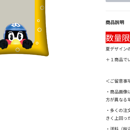
商品説明
数量限
夏デザイン
＋１商品で
＜ご留意事
・商品画像
方が異なる
・多くの注
きく上回っ
・送料（税