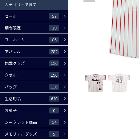
カテゴリーで探す
57
セール
39
期間限定
86
ユニホーム
282
アパレル
126
観戦グッズ
196
タオル
116
バッグ
640
生活用品
0
お菓子
24
シークレット商品
5
メモリアルグッズ