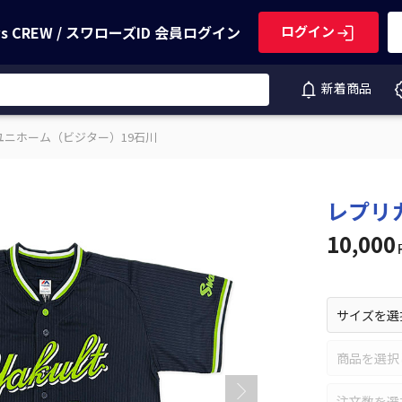
ws CREW / スワローズID
会員ログイン
ログイン
新着商品
ユニホーム（ビジター）19石川
レプリ
10,000