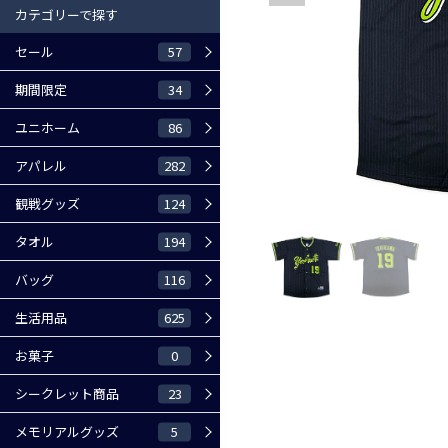
カテゴリーで探す
57
セール
34
期間限定
86
ユニホーム
282
アパレル
124
観戦グッズ
194
タオル
116
バッグ
625
生活用品
0
お菓子
23
シークレット商品
5
メモリアルグッズ