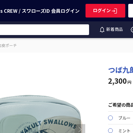
ws CREW / スワローズID
会員ログイン
ログイン
新着商品
合皮ポーチ
つば九
2,300
円
ご希望の商
ブルー
ミント