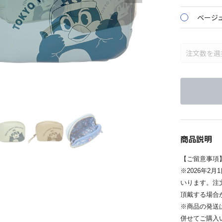
ベージ
商品説明
【ご留意事項
※2026年2
いります。注
頂戴する場合
※商品の発送
併せてご購入