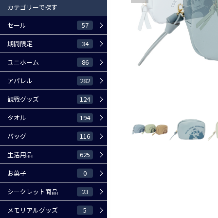
カテゴリーで探す
57
セール
34
期間限定
86
ユニホーム
282
アパレル
124
観戦グッズ
194
タオル
116
バッグ
625
生活用品
0
お菓子
23
シークレット商品
5
メモリアルグッズ