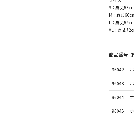
サイズ
S：身丈63c
M：身丈66c
L：身丈69c
XL：身丈72
商品番号
（
96042
ホ
96043
ホ
96044
ホ
96045
ホ