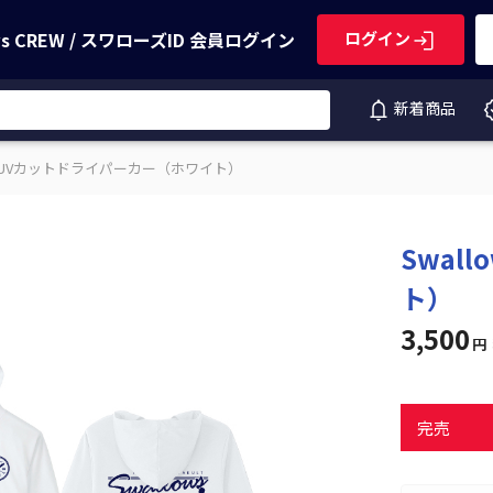
ws CREW / スワローズID
会員ログイン
ログイン
新着商品
owsUVカットドライパーカー（ホワイト）
Swal
ト）
3,500
円
完売