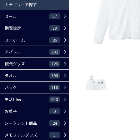
カテゴリーで探す
57
セール
39
期間限定
86
ユニホーム
282
アパレル
126
観戦グッズ
196
タオル
116
バッグ
640
生活用品
0
お菓子
24
シークレット商品
5
メモリアルグッズ