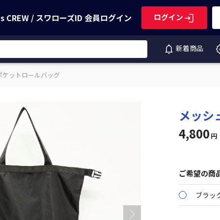
ws CREW / スワローズID
会員ログイン
ログイン
新着商品
ポケットロールバッグ
メッシ
4,800
円
ご希望の商
ブラッ