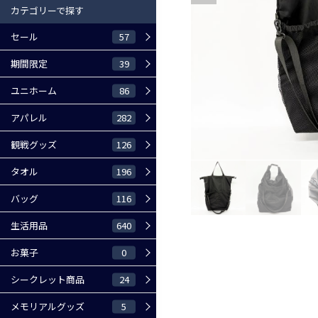
カテゴリーで探す
57
セール
39
期間限定
86
ユニホーム
282
アパレル
126
観戦グッズ
196
タオル
116
バッグ
640
生活用品
0
お菓子
24
シークレット商品
5
メモリアルグッズ