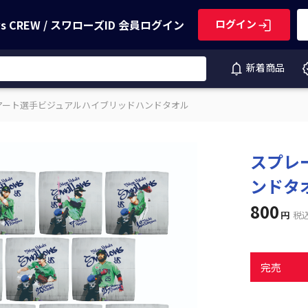
ws CREW / スワローズID
会員ログイン
ログイン
新着商品
アート選手ビジュアルハイブリッドハンドタオル
スプレ
ンドタ
800
円
税
完売