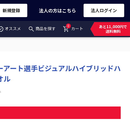
法人の方はこちら
新規登録
法人ログイン
0
あと11,000円で
オススメ
商品を探す
カート
送料無料
ーアート選手ビジュアルハイブリッドハ
オル
込