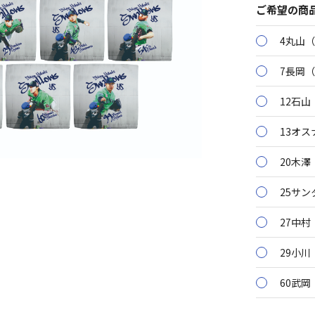
ご希望の商
4丸山
7長岡
12石山
13オス
20木澤
25サン
27中村
29小川
60武岡