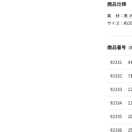
商品仕様
素 材：表 
サイズ：約20
商品番号
（
92331
4
92332
7
92333
1
92334
1
92335
2
92336
2