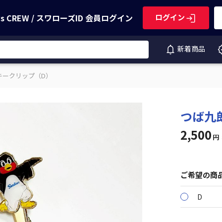
ws CREW / スワローズID
会員ログイン
ログイン
新着商品
キークリップ（D）
つば九
2,500
円
ご希望の商
D