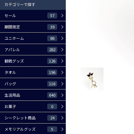
カテゴリーで探す
57
セール
39
期間限定
86
ユニホーム
282
アパレル
126
観戦グッズ
196
タオル
116
バッグ
640
生活用品
0
お菓子
24
シークレット商品
5
メモリアルグッズ