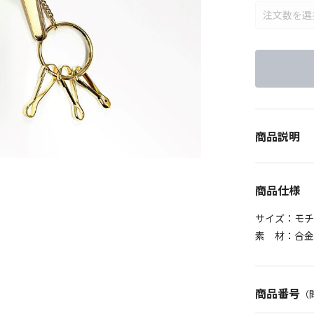
商品説明
商品仕様
サイズ：モチー
素 材：合金
商品番号
（