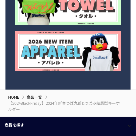
HOME
商品一覧
【2024BlackFriday】2024年新春つば九郎&つばみ絵馬型キーホ
ルダー
商品を探す