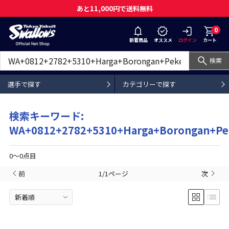
あと11,000円で送料無料
0
新着商品
オススメ
ログイン
カート
検索
選手で探す
カテゴリーで探す
検索キーワード:
WA+0812+2782+5310+Harga+Borongan+Pek
0〜0点目
前
1/1ページ
次