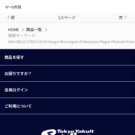
0〜0点目
前
1/1ページ
次
HOME
商品一覧
検索キーワード:
WA+0812+2782+5310+Harga+Borongan+Pekerjaan+Pagar+Rumah+Dari+
商品を探す
お困りですか？
会員ログイン
ご利用について